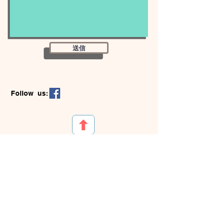
送信
Follow us:
認定特定非営利活動法人 縁
豊里薬局
〒384-1103
長野県南佐久郡小海町豊里299-1
月曜日～金曜日 ９：００～１９：００
土曜日 ９：００～１３：００
休日 日曜日・祝日
（休日当番薬局にて対応）